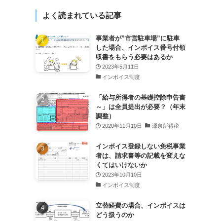
よく読まれている記事
事業者が”市営駐車場”に駐車
した場合、インボイス番号付領
収書をもらう必要はあるか
2023年5月11日
インボイス制度
「給与所得者の基礎控除申告書
～」は全員提出が必要？（年末
調整）
2020年11月10日
源泉所得税
インボイス登録しない免税事業
者は、請求書等の記載を変えな
くてはいけないか
2023年10月10日
インボイス制度
立替経費の場合、インボイスは
どう扱うのか