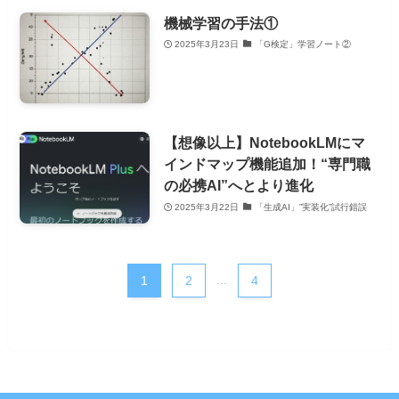
機械学習の手法①
2025年3月23日
「G検定」学習ノート②
【想像以上】NotebookLMにマ
インドマップ機能追加！“専門職
の必携AI”へとより進化
2025年3月22日
「生成AI」”実装化”試行錯誤
1
2
...
4