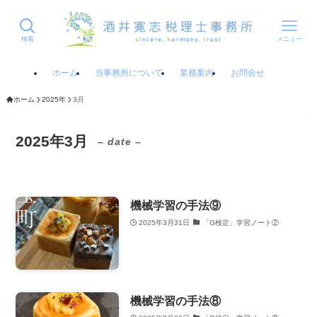
検索
メニュー
ホーム
当事務所について
業務案内
お問合せ
ホーム
2025年
3月
2025年3月
– date –
機械学習の手法⑨
2025年3月31日
「G検定」学習ノート②
機械学習の手法⑧