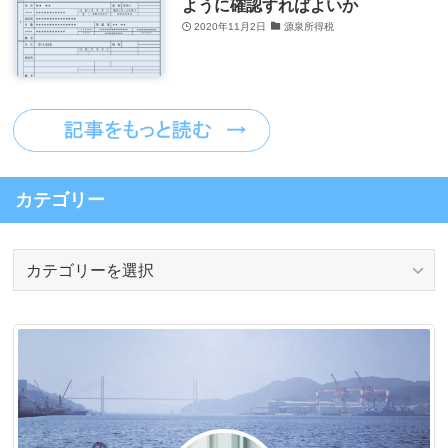
ように確認すればよいか
2020年11月2日
源泉所得税
カテゴリー
カ
テ
ゴ
リ
ー