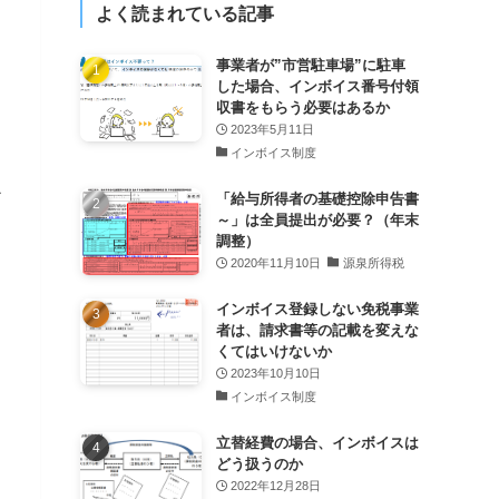
よく読まれている記事
事業者が”市営駐車場”に駐車
した場合、インボイス番号付領
収書をもらう必要はあるか
2023年5月11日
インボイス制度
か
「給与所得者の基礎控除申告書
～」は全員提出が必要？（年末
調整）
2020年11月10日
源泉所得税
インボイス登録しない免税事業
者は、請求書等の記載を変えな
くてはいけないか
2023年10月10日
インボイス制度
立替経費の場合、インボイスは
どう扱うのか
2022年12月28日