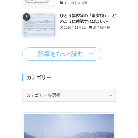
インボイス制度
ひとり親控除の「事実婚」、ど
のように確認すればよいか
2020年11月2日
源泉所得税
カテゴリー
カ
テ
ゴ
リ
ー