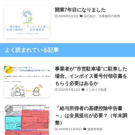
開業7年目になりました
2026年8月3日
自己紹介、当事務所の特徴
よく読まれている記事
事業者が”市営駐車場”に駐車した
場合、インボイス番号付領収書を
もらう必要はあるか
2023年5月11日
インボイス制度
「給与所得者の基礎控除申告書
～」は全員提出が必要？（年末調
整）
2020年11月10日
源泉所得税