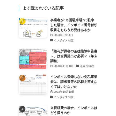
よく読まれている記事
事業者が”市営駐車場”に駐車
した場合、インボイス番号付領
収書をもらう必要はあるか
2023年5月11日
インボイス制度
「給与所得者の基礎控除申告書
～」は全員提出が必要？（年末
調整）
2020年11月10日
源泉所得税
インボイス登録しない免税事業
者は、請求書等の記載を変えな
くてはいけないか
2023年10月10日
インボイス制度
立替経費の場合、インボイスは
どう扱うのか