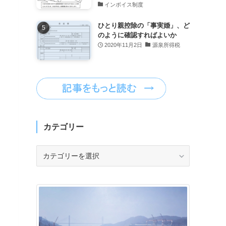
インボイス制度
ひとり親控除の「事実婚」、ど
のように確認すればよいか
2020年11月2日
源泉所得税
カテゴリー
カ
テ
ゴ
リ
ー