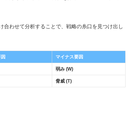
け合わせて分析することで、戦略の糸口を見つけ出し
要因
マイナス要因
弱み (W)
脅威 (T)