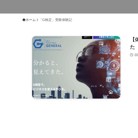
ホーム
「G検定」受験体験記
【
た
2