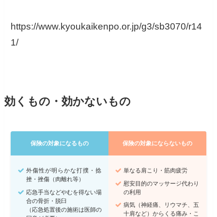
https://www.kyoukaikenpo.or.jp/g3/sb3070/r14
1/
効くもの・効かないもの
保険の対象になるもの
保険の対象にならないもの
外傷性が明らかな打撲・捻
単なる肩こり・筋肉疲労
挫・挫傷（肉離れ等）
慰安目的のマッサージ代わり
応急手当などやむを得ない場
の利用
合の骨折・脱臼
病気（神経痛、リウマチ、五
（応急処置後の施術は医師の
十肩など）からくる痛み・こ