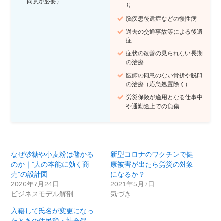
同意が必要）
り
脳疾患後遺症などの慢性病
過去の交通事故等による後遺
症
症状の改善の見られない長期
の治療
医師の同意のない骨折や脱臼
の治療（応急処置除く）
労災保険が適用となる仕事中
や通勤途上での負傷
なぜ砂糖や小麦粉は儲かる
新型コロナのワクチンで健
のか｜”人の本能に効く商
康被害が出たら労災の対象
売”の設計図
になるか？
2026年7月24日
2021年5月7日
ビジネスモデル解剖
気づき
入籍して氏名が変更になっ
たときの住民税・社会保