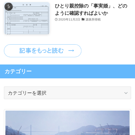
ひとり親控除の「事実婚」、どの
ように確認すればよいか
2020年11月2日
源泉所得税
カテゴリー
カ
テ
ゴ
リ
ー