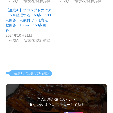
「生成AI」”実装化”試行錯誤
「生成AI」”実装化”試行錯誤
【生成AI】プロンプトのパタ
ーンを整理する（60点→100
点回答、点数付け→任意点
数回答、100点→150点回
答）
2024年10月21日
「生成AI」”実装化”試行錯誤
「生成AI」”実装化”試行錯誤
この記事が気に入ったら
いいね または フォローしてね！