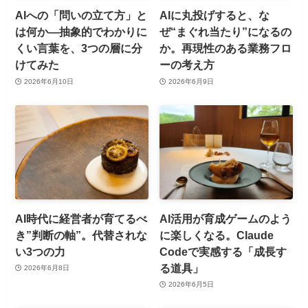
AIへの「問いの立て方」と
AIに丸投げすると、な
は何か—抽象的でわかりに
ぜ“まぐれ当たり”になるの
くい言葉を、3つの層に分
か。再現性のある業務フロ
けてみた
ーの考え方
2026年6月10日
2026年6月9日
AI時代に経営者が育てるべ
AI活用が育成ゲームのよう
き”判断の軸”。代替されな
に楽しくなる。Claude
い3つの力
Codeで実感する「成長す
る道具」
2026年6月8日
2026年6月5日