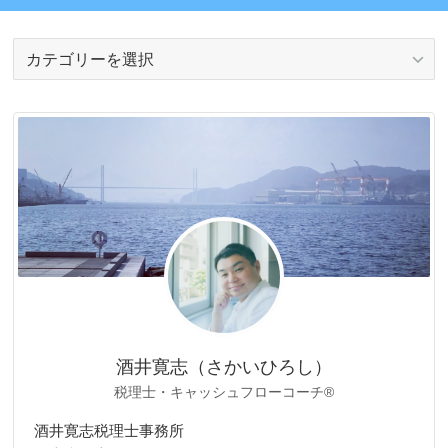
カ
テ
ゴ
リ
ー
酒井寛志（さかいひろし）
税理士・キャッシュフローコーチ®
酒井寛志税理士事務所