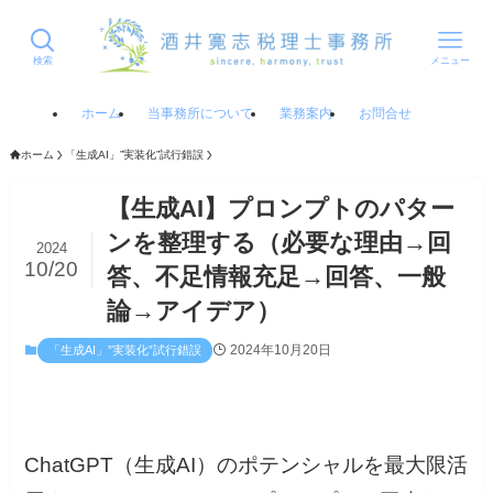
検索
メニュー
ホーム
当事務所について
業務案内
お問合せ
ホーム
「生成AI」”実装化”試行錯誤
【生成AI】プロンプトのパター
ンを整理する（必要な理由→回
2024
10/20
答、不足情報充足→回答、一般
論→アイデア）
2024年10月20日
「生成AI」”実装化”試行錯誤
ChatGPT（生成AI）のポテンシャルを最大限活