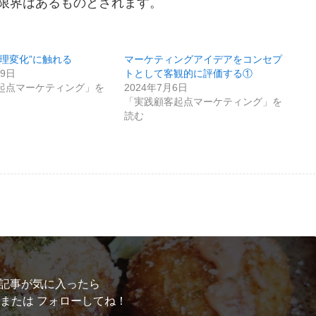
限界はあるものとされます。
心理変化”に触れる
マーケティングアイデアをコンセプ
19日
トとして客観的に評価する①
起点マーケティング」を
2024年7月6日
「実践顧客起点マーケティング」を
読む
記事が気に入ったら
 または フォローしてね！