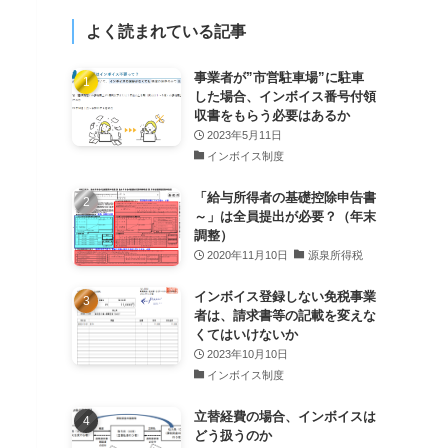
よく読まれている記事
事業者が”市営駐車場”に駐車
した場合、インボイス番号付領
収書をもらう必要はあるか
2023年5月11日
インボイス制度
「給与所得者の基礎控除申告書
～」は全員提出が必要？（年末
調整）
2020年11月10日
源泉所得税
インボイス登録しない免税事業
者は、請求書等の記載を変えな
くてはいけないか
2023年10月10日
インボイス制度
立替経費の場合、インボイスは
どう扱うのか