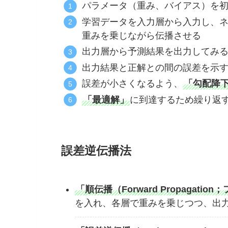
パラメータ（重み、バイアス）を
学習データを入力層から入力し、
重みを乗じながら伝播させる
出力層から予測結果を出力してみ
出力結果と正解との間の誤差を示
誤差が小さくなるよう、
「勾配降
「最適解」
に到達するため繰り返
誤差逆伝播法
「順伝播（Forward Propagat
を入れ、各層で重みを乗じつつ、出