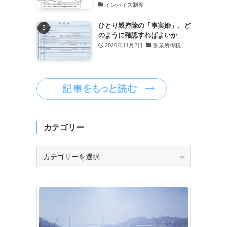
インボイス制度
ひとり親控除の「事実婚」、ど
のように確認すればよいか
2020年11月2日
源泉所得税
カテゴリー
カ
テ
ゴ
リ
ー