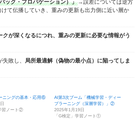
ion；バック・プロパゲーション）」
→誤差については逆方
向けて伝播していき、重みの更新も出力側に近い層か
ークが深くなるにつれ、重みの更新に必要な情報がう
が失敗し、
局所最適解（偽物の最小点）に陥ってしま
ーニングの基本・応用⑥
AI第3次ブーム「機械学習・ディー
7日
プラーニング（深層学習）」②
学習ノート②
2025年1月19日
「G検定」学習ノート①