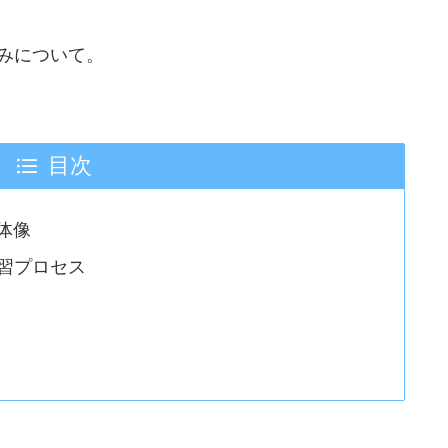
みについて。
目次
体像
習プロセス