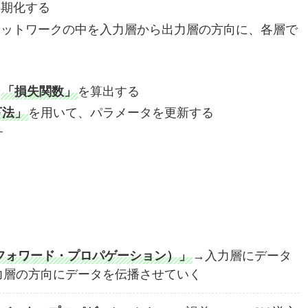
初期化する
ネットワークの中を入力層から出力層の方向に、各層で
る
す
「損失関数」
を算出する
下法」
を用いて、パラメータを更新する
す
ion；フォワード・プロパゲーション）」
→入力層にデータ
力層の方向にデータを伝播させていく