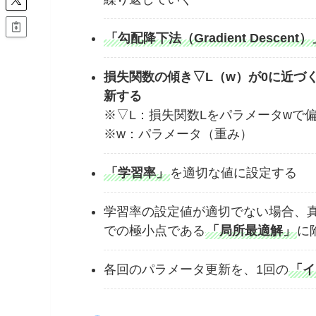
「勾配降下法（Gradient Descent）
損失関数の傾き▽L（w）が0に近づ
新する
※▽L：損失関数Lをパラメータwで
※w：パラメータ（重み）
「学習率」
を適切な値に設定する
学習率の設定値が適切でない場合、
での極小点である
「局所最適解」
に
各回のパラメータ更新を、1回の
「イ