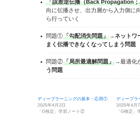
「誤差逆伝播（Back Propagat
向に伝播させ、出力層から入力側に
ら行っていく
問題①
「勾配消失問題」
→
ネットワ
まく伝播できなくなってしまう問題
問題②
「局所最適解問題」
→最適化
う問題
ディープラーニングの基本・応用①
ディープラ
2025年4月2日
2025年4月
「G検定」学習ノート②
「G検定」