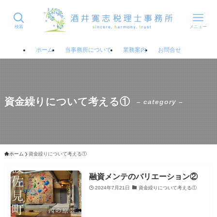
検索
メニュー
ホーム
当事務所について
業務案内
お問合せ
資金繰りについて考える①
– category –
ホーム
資金繰りについて考える①
融資メンテのバリエーション②
2024年7月21日
資金繰りについて考える①