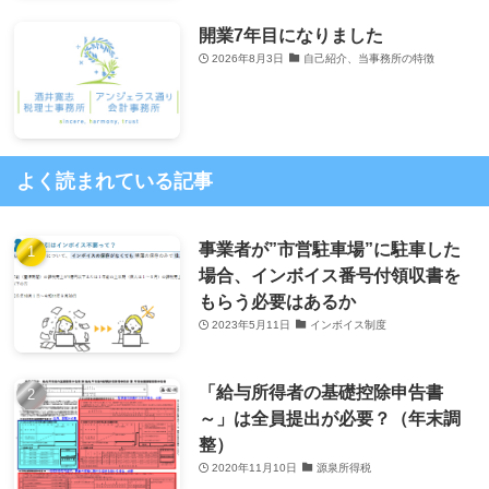
開業7年目になりました
2026年8月3日
自己紹介、当事務所の特徴
よく読まれている記事
事業者が”市営駐車場”に駐車した
場合、インボイス番号付領収書を
もらう必要はあるか
2023年5月11日
インボイス制度
「給与所得者の基礎控除申告書
～」は全員提出が必要？（年末調
整）
2020年11月10日
源泉所得税