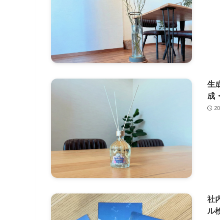
生
成
2
社
ル