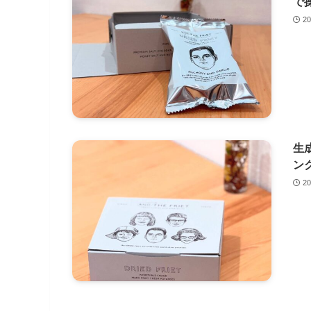
で
2
生
ン
2