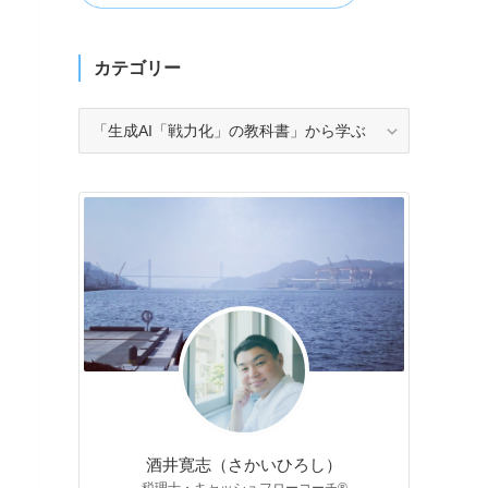
カテゴリー
カ
テ
ゴ
リ
ー
酒井寛志（さかいひろし）