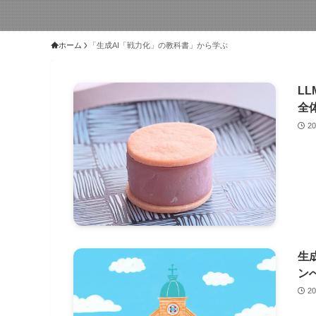
ホーム
「生成AI「戦力化」の教科書」から学ぶ
L
全
2
生
ン
2