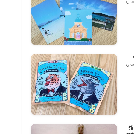
2
L
2
”