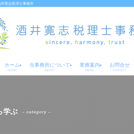
酒井寛志税理士事務所
ホーム
当事務所について
業務案内
お問合せ
HOME
ABOUT
MENU
CONTACT
ら学ぶ
– category –