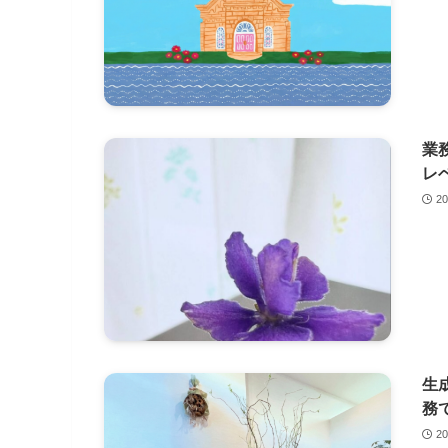
業
レ
2
生
務
2