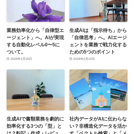
業務効率化から「自律型エ
生成AIは「指示待ち」から
ージェント」へ。AIが実現
「自律思考」へ。AIエージ
する自動化レベル0〜5に
ェントを業務で戦力化する
ついて。
ための5つのポイント
2026年2月16日
2026年2月13日
生成AIで書類業務を劇的に
社内データがAIに伝わらな
効率化する3つの「型」と
い？非構造化データを活か
は？転記・作成・レビュ
す「ベクトル検索」と「メ