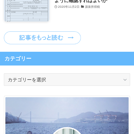
ように確認すればよいか
2020年11月2日
源泉所得税
カテゴリー
カ
テ
ゴ
リ
ー