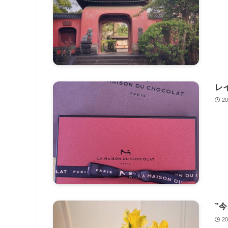
レ
2
”
2