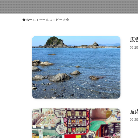
ホーム
セールスコピー大全
広
2
反
2