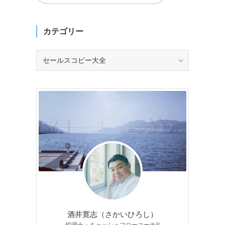
カテゴリー
カ
テ
ゴ
リ
ー
酒井寛志（さかいひろし）