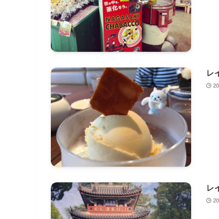
レ
2
レ
2