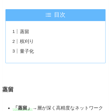
目次
蒸留
枝刈り
量子化
蒸留
「蒸留」
→層が深く高精度なネットワーク