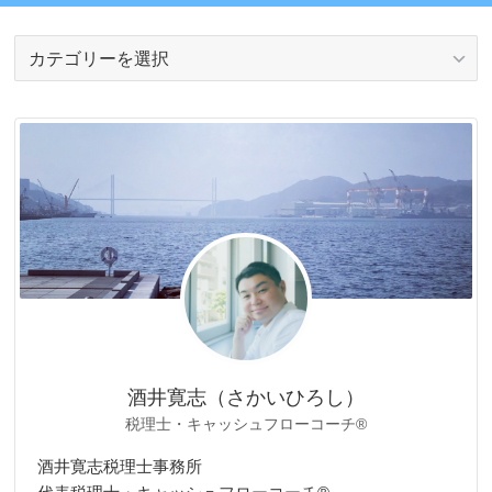
カ
テ
ゴ
リ
ー
酒井寛志（さかいひろし）
税理士・キャッシュフローコーチ®
酒井寛志税理士事務所