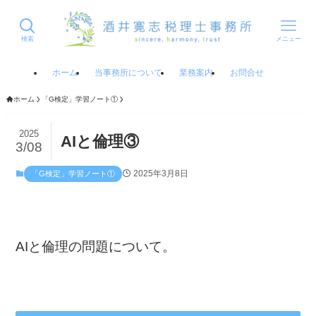
検索
メニュー
ホーム
当事務所について
業務案内
お問合せ
ホーム
「G検定」学習ノート①
2025
AIと倫理③
3/08
2025年3月8日
「G検定」学習ノート①
AIと倫理の問題について。