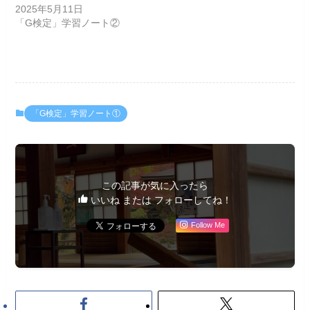
2025年5月11日
「G検定」学習ノート②
「G検定」学習ノート①
この記事が気に入ったら
いいね または フォローしてね！
Follow Me