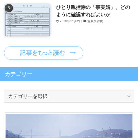
ひとり親控除の「事実婚」、どの
ように確認すればよいか
2020年11月2日
源泉所得税
カテゴリー
カ
テ
ゴ
リ
ー