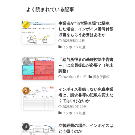
よく読まれている記事
事業者が”市営駐車場”に駐車
した場合、インボイス番号付領
収書をもらう必要はあるか
2023年5月11日
インボイス制度
「給与所得者の基礎控除申告書
～」は全員提出が必要？（年末
調整）
2020年11月10日
源泉所得税
インボイス登録しない免税事業
者は、請求書等の記載を変えな
くてはいけないか
2023年10月10日
インボイス制度
立替経費の場合、インボイスは
どう扱うのか