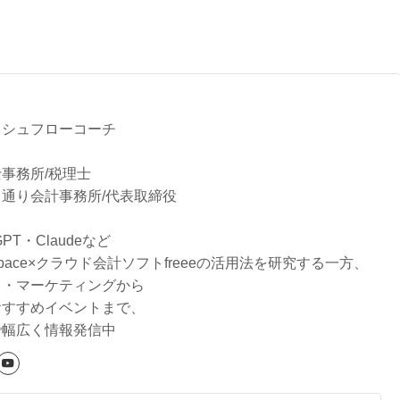
る
ッシュフローコーチ
事務所/税理士
通り会計事務所/代表取締役
tGPT・Claudeなど
rkspace×クラウド会計ソフトfreeeの活用法を研究する一方、
り・マーケティングから
おすすめイベントまで、
で幅広く情報発信中