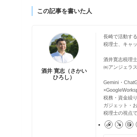
この記事を書いた人
長崎で活動す
税理士、キャ
酒井寛志税理士
㈱アンジェラス
酒井 寛志（さかい
ひろし）
Gemini・Cha
×GoogleWo
税務・資金繰
ガジェット・
税理士の視点