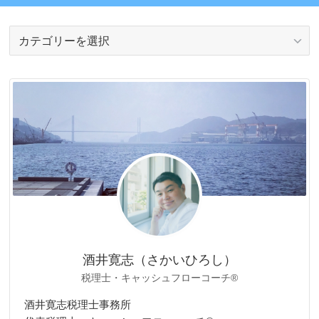
カ
テ
ゴ
リ
ー
酒井寛志（さかいひろし）
税理士・キャッシュフローコーチ®
酒井寛志税理士事務所