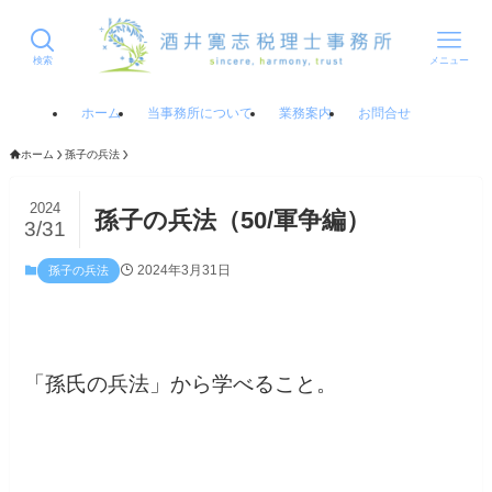
検索
メニュー
ホーム
当事務所について
業務案内
お問合せ
ホーム
孫子の兵法
2024
孫子の兵法（50/軍争編）
3/31
2024年3月31日
孫子の兵法
「孫氏の兵法」から学べること。