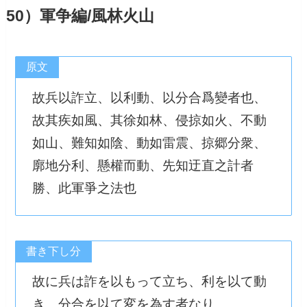
50）軍争編/風林火山
原文
故兵以詐立、以利動、以分合爲變者也、
故其疾如風、其徐如林、侵掠如火、不動
如山、難知如陰、動如雷震、掠郷分衆、
廓地分利、懸權而動、先知迂直之計者
勝、此軍爭之法也
書き下し分
故に兵は詐を以もって立ち、利を以て動
き、分合を以て変を為す者なり。