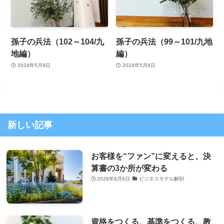
孫子の兵法（102～104/九
孫子の兵法（99～101/九地
地編）
編）
2024年5月9日
2024年5月8日
新しい記事
お客様を“ファン”に変えると、決
算書の3か所が変わる
2026年8月6日
ビジネスモデル解剖
資格をつくる、基準をつくる、教