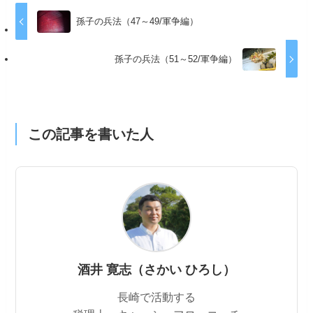
孫子の兵法（47～49/軍争編）
孫子の兵法（51～52/軍争編）
この記事を書いた人
酒井 寛志（さかい ひろし）
長崎で活動する