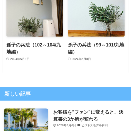
孫子の兵法（102～104/九
孫子の兵法（99～101/九地
地編）
編）
2024年5月9日
2024年5月8日
新しい記事
お客様を“ファン”に変えると、決
算書の3か所が変わる
2026年8月6日
ビジネスモデル解剖