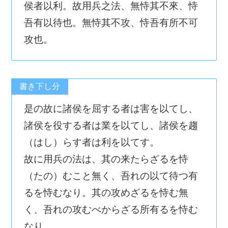
侯者以利。故用兵之法、無恃其不來、恃
吾有以待也。無恃其不攻、恃吾有所不可
攻也。
書き下し分
是の故に諸侯を屈する者は害を以てし、
諸侯を役する者は業を以てし、諸侯を趨
（はし）らす者は利を以てす。
故に用兵の法は、其の来たらざるを恃
（たの）むこと無く、吾れの以て待つ有
るを恃むなり。其の攻めざるを恃む無
く、吾れの攻むべからざる所有るを恃む
なり。