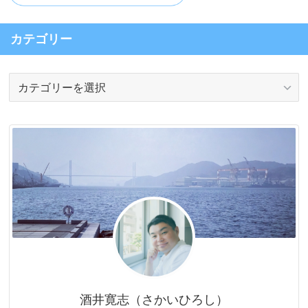
カテゴリー
カ
テ
ゴ
リ
ー
酒井寛志（さかいひろし）