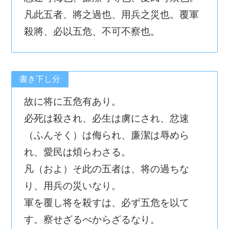
凡此五者、將之過也、用兵之災也。覆軍
殺將、必以五危、不可不察也。
書き下し分
故に将に五危有あり。
必死は殺され、必生は虜にされ、忿速
（ふんそく）は侮られ、廉潔は辱めら
れ、愛民は煩らわさる。
凡（およ）そ此の五者は、将の過ちな
り、用兵の災いなり。
軍を覆し将を殺すは、必ず五危を以て
す。察せざるべからざるなり。