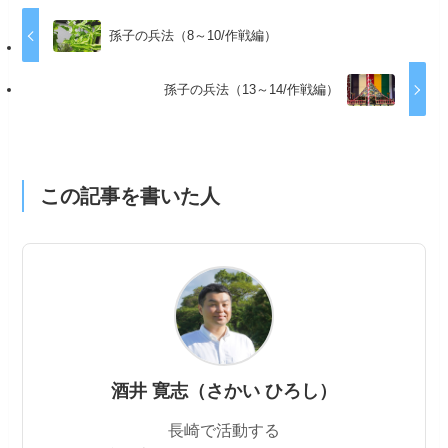
孫子の兵法（8～10/作戦編）
孫子の兵法（13～14/作戦編）
この記事を書いた人
酒井 寛志（さかい ひろし）
長崎で活動する