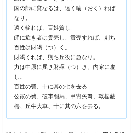
国の師に貧なるは、遠く輸（おく）れば
なり。
遠く輸れば、百姓貧し。
師に近き者は貴売し、貴売すれば、則ち
百姓は財竭（つ）く。
財竭くれば、則ち丘役に急なり。
力は中原に屈き財殫（つ）き、内家に虚
し。
百姓の費、十に其の七を去る。
公家の費、破車罷馬、甲冑矢弩、戟楯蔽
櫓、丘牛大車、十に其の六を去る。