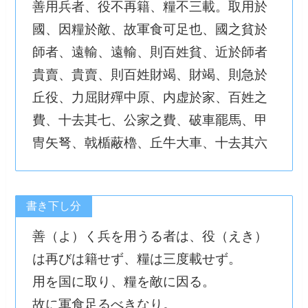
善用兵者、役不再籍、糧不三載。取用於
國、因糧於敵、故軍食可足也、國之貧於
師者、遠輸、遠輸、則百姓貧、近於師者
貴賣、貴賣、則百姓財竭、財竭、則急於
丘役、力屈財殫中原、内虚於家、百姓之
費、十去其七、公家之費、破車罷馬、甲
冑矢弩、戟楯蔽櫓、丘牛大車、十去其六
書き下し分
善（よ）く兵を用うる者は、役（えき）
は再びは籍せず、糧は三度載せず。
用を国に取り、糧を敵に因る。
故に軍食足るべきなり。