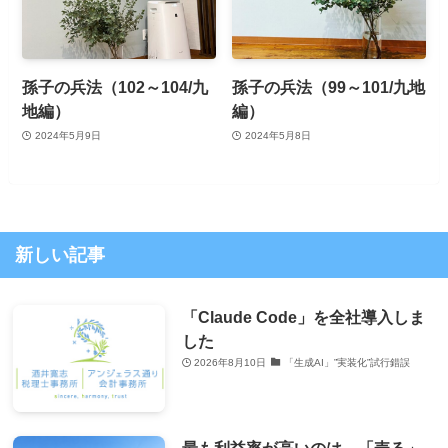
孫子の兵法（102～104/九
孫子の兵法（99～101/九地
地編）
編）
2024年5月9日
2024年5月8日
新しい記事
「Claude Code」を全社導入しま
した
2026年8月10日
「生成AI」”実装化”試行錯誤