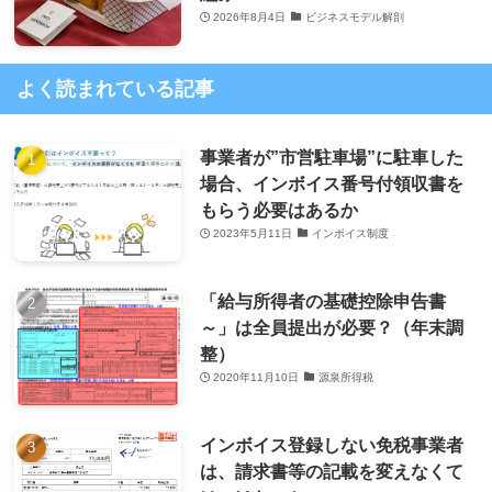
2026年8月4日
ビジネスモデル解剖
よく読まれている記事
事業者が”市営駐車場”に駐車した
場合、インボイス番号付領収書を
もらう必要はあるか
2023年5月11日
インボイス制度
「給与所得者の基礎控除申告書
～」は全員提出が必要？（年末調
整）
2020年11月10日
源泉所得税
インボイス登録しない免税事業者
は、請求書等の記載を変えなくて