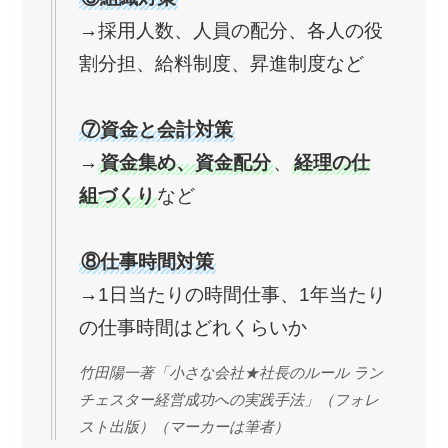
→採用人数、人員の配分、各人の役
割分担、給料制度、昇進制度など
⑦資金と会計対策
→
資金集め、資金配分
、
経理の仕
組づくり
など
⑧仕事時間対策
→1日当たりの時間仕事、1年当たり
の仕事時間はどれくらいか
竹田陽一著「小さな会社★社長のルール ラン
チェスター経営成功への実践手法」（フォレ
スト出版）（マーカーは筆者）