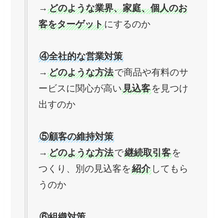
→
どのような業界、家庭、個人のお
客をターゲット
にするのか
④全社的な営業対策
→
どのような方法
で商品や有料のサ
ービスに関心が高い
見込客
を見つけ
出すのか
⑤顧客の維持対策
→
どのような方法
で
継続取引客
を
つくり、別の見込客を
紹介
してもら
うのか
⑥組織対策