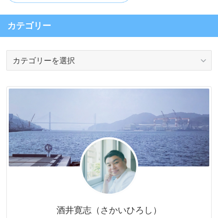
カテゴリー
カ
テ
ゴ
リ
ー
酒井寛志（さかいひろし）