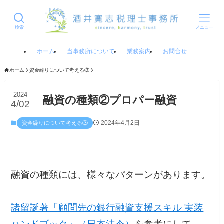
検索
メニュー
ホーム
当事務所について
業務案内
お問合せ
ホーム
資金繰りについて考える③
2024
融資の種類②プロパー融資
4/02
2024年4月2日
資金繰りについて考える③
融資の種類には、様々なパターンがあります。
諸留誕著「顧問先の銀行融資支援スキル 実装