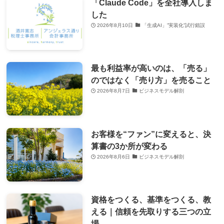
「Claude Code」を全社導入しま
した
2026年8月10日
「生成AI」”実装化”試行錯誤
最も利益率が高いのは、「売る」
のではなく「売り方」を売ること
2026年8月7日
ビジネスモデル解剖
お客様を“ファン”に変えると、決
算書の3か所が変わる
2026年8月6日
ビジネスモデル解剖
資格をつくる、基準をつくる、教
える｜信頼を先取りする三つの立
場