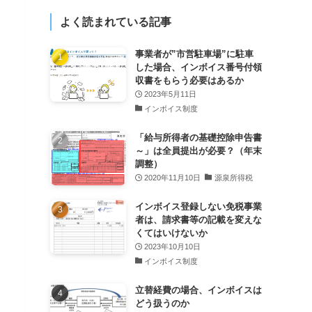
よく読まれている記事
事業者が”市営駐車場”に駐車
した場合、インボイス番号付領
収書をもらう必要はあるか
2023年5月11日
インボイス制度
「給与所得者の基礎控除申告書
～」は全員提出が必要？（年末
調整）
2020年11月10日
源泉所得税
インボイス登録しない免税事業
者は、請求書等の記載を変えな
くてはいけないか
2023年10月10日
インボイス制度
立替経費の場合、インボイスは
どう扱うのか