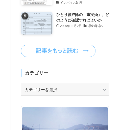
インボイス制度
ひとり親控除の「事実婚」、ど
のように確認すればよいか
2020年11月2日
源泉所得税
カテゴリー
カ
テ
ゴ
リ
ー