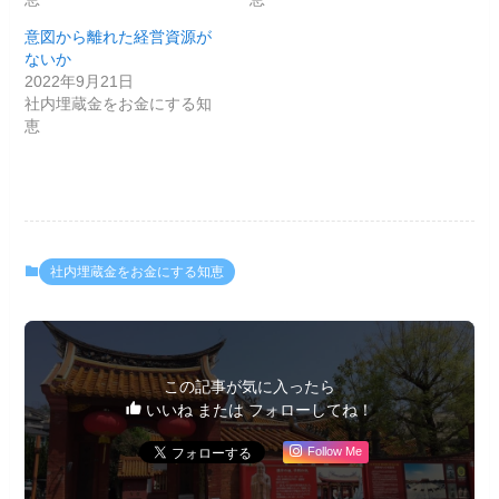
意図から離れた経営資源が
ないか
2022年9月21日
社内埋蔵金をお金にする知
恵
社内埋蔵金をお金にする知恵
この記事が気に入ったら
いいね または フォローしてね！
Follow Me