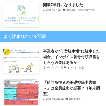
開業7年目になりました
2026年8月3日
自己紹介、当事務所の特徴
よく読まれている記事
事業者が”市営駐車場”に駐車した
場合、インボイス番号付領収書を
もらう必要はあるか
2023年5月11日
インボイス制度
「給与所得者の基礎控除申告書
～」は全員提出が必要？（年末調
整）
2020年11月10日
源泉所得税