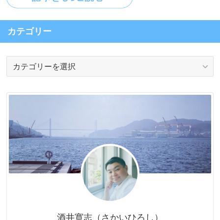
カテゴリー
カ
テ
ゴ
リ
ー
酒井寛志（さかいひろし）