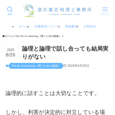
検索
メニュー
ホーム
当事務所について
業務案内
お問合せ
ホーム
The Art of Listening（聞くための鍛錬）
論理と論理で話し合っても結局実
2020
8/26
りがない
2020年8月26日
The Art of Listening（聞くための鍛錬）
論理的に話すことは大切なことです。
しかし、利害が決定的に対立している場