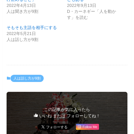
2022年4月13日
2022年9月13日
人は聞き方が9割
D・カーネギー「人を動か
す」を読む
そもそも主語を相手にする
2022年5月21日
人は話し方が9割
人は話し方が9割
この記事が気に入ったら
いいね または フォローしてね！
Follow Me