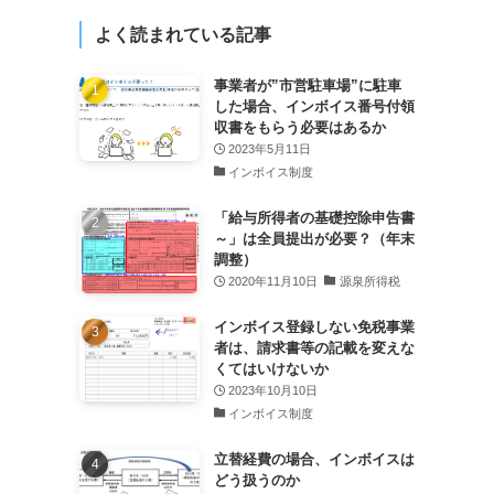
よく読まれている記事
事業者が”市営駐車場”に駐車
した場合、インボイス番号付領
収書をもらう必要はあるか
2023年5月11日
インボイス制度
「給与所得者の基礎控除申告書
～」は全員提出が必要？（年末
調整）
2020年11月10日
源泉所得税
インボイス登録しない免税事業
者は、請求書等の記載を変えな
くてはいけないか
2023年10月10日
インボイス制度
立替経費の場合、インボイスは
どう扱うのか