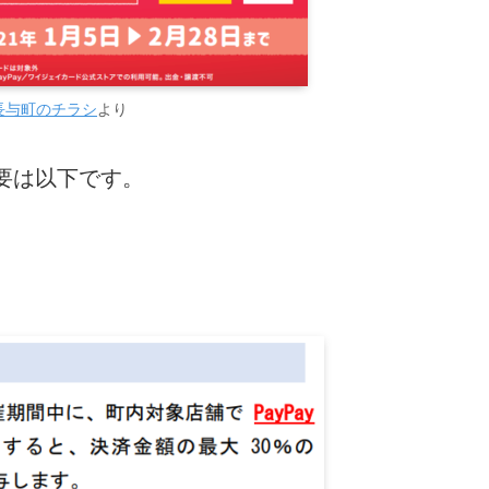
長与町のチラシ
より
要は以下です。