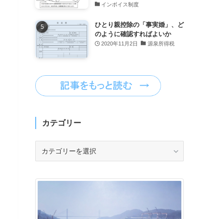
インボイス制度
ひとり親控除の「事実婚」、ど
のように確認すればよいか
2020年11月2日
源泉所得税
カテゴリー
カ
テ
ゴ
リ
ー