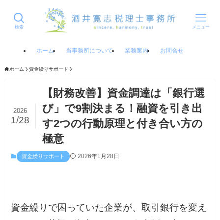
検索
メニュー
ホーム
当事務所について
業務案内
お問合せ
ホーム
資金繰りサポート
【財務改善】資金調達は「銀行選
び」で9割決まる！融資を引き出
2026
1/28
す2つの行動原理と付き合い方の
極意
2026年1月28日
資金繰りサポート
資金繰りで困っていた企業が、取引銀行を変え