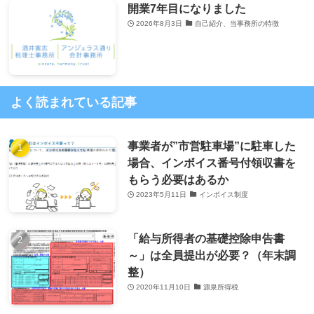
開業7年目になりました
2026年8月3日
自己紹介、当事務所の特徴
よく読まれている記事
事業者が”市営駐車場”に駐車した
場合、インボイス番号付領収書を
もらう必要はあるか
2023年5月11日
インボイス制度
「給与所得者の基礎控除申告書
～」は全員提出が必要？（年末調
整）
2020年11月10日
源泉所得税