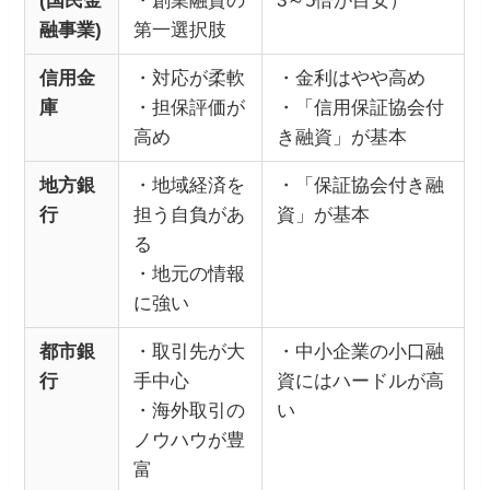
(国民金
・創業融資の
3～5倍が目安）
融事業)
第一選択肢
信用金
・対応が柔軟
・金利はやや高め
庫
・担保評価が
・「信用保証協会付
高め
き融資」が基本
地方銀
・地域経済を
・「保証協会付き融
行
担う自負があ
資」が基本
る
・地元の情報
に強い
都市銀
・取引先が大
・中小企業の小口融
行
手中心
資にはハードルが高
・海外取引の
い
ノウハウが豊
富