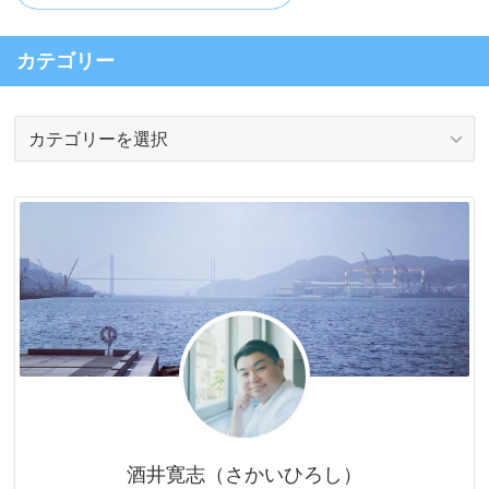
カテゴリー
カ
テ
ゴ
リ
ー
酒井寛志（さかいひろし）