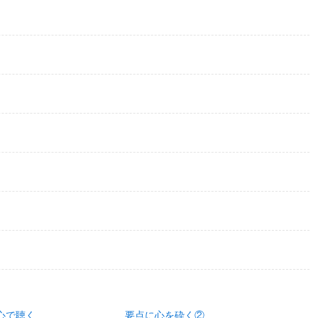
心で聴く
要点に心を砕く②