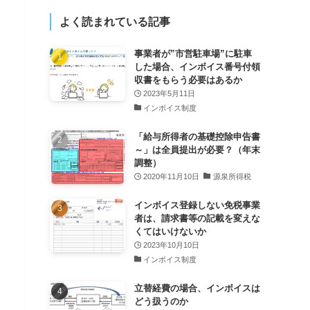
よく読まれている記事
事業者が”市営駐車場”に駐車
した場合、インボイス番号付領
収書をもらう必要はあるか
2023年5月11日
インボイス制度
「給与所得者の基礎控除申告書
～」は全員提出が必要？（年末
調整）
2020年11月10日
源泉所得税
インボイス登録しない免税事業
者は、請求書等の記載を変えな
くてはいけないか
2023年10月10日
インボイス制度
立替経費の場合、インボイスは
どう扱うのか