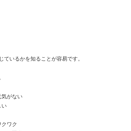
じているかを知ることが容易です。
。
元気がない
しい
ワクワク