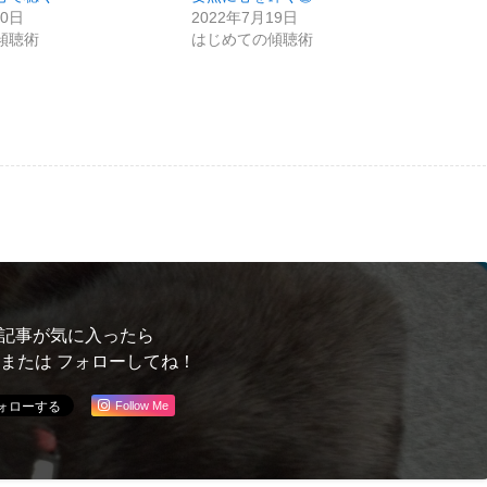
30日
2022年7月19日
傾聴術
はじめての傾聴術
記事が気に入ったら
 または フォローしてね！
Follow Me