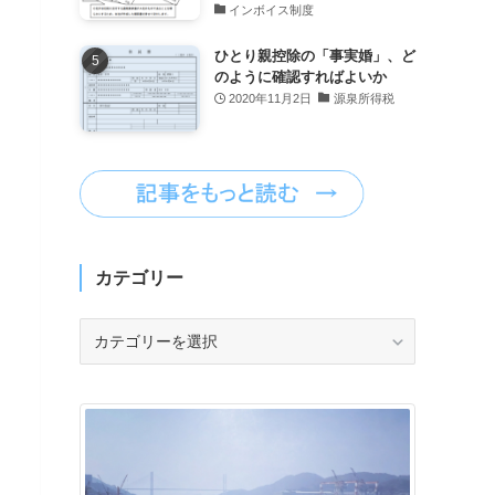
インボイス制度
ひとり親控除の「事実婚」、ど
のように確認すればよいか
2020年11月2日
源泉所得税
カテゴリー
カ
テ
ゴ
リ
ー