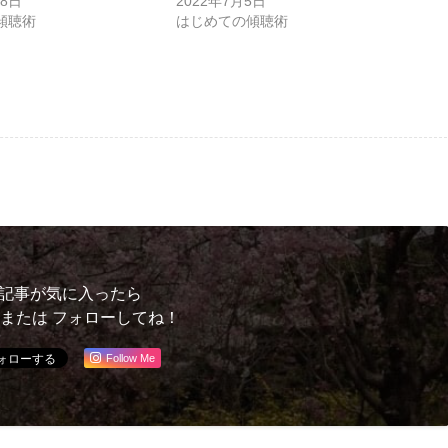
18日
2022年7月5日
傾聴術
はじめての傾聴術
記事が気に入ったら
 または フォローしてね！
Follow Me