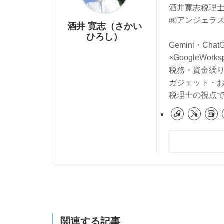
酒井寛志税理士
㈱アンジェラス
酒井 寛志（さかい
ひろし）
Gemini・Cha
×GoogleWo
税務・資金繰
ガジェット・
税理士の視点
関連する記事