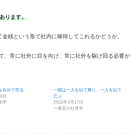
にあります。
って金銭という形で社内に稼得してこれるかどうか。
て、常に社外に目を向け、常に社外を駆け回る必要が
を自分で売る
一国は一人を以て興り、一人を以て
30日
亡ぶ
長学
2022年3月17日
一倉定の社長学