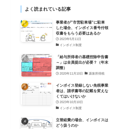
よく読まれている記事
事業者が”市営駐車場”に駐車
した場合、インボイス番号付領
収書をもらう必要はあるか
2023年5月11日
インボイス制度
「給与所得者の基礎控除申告書
～」は全員提出が必要？（年末
調整）
2020年11月10日
源泉所得税
インボイス登録しない免税事業
者は、請求書等の記載を変えな
くてはいけないか
2023年10月10日
インボイス制度
立替経費の場合、インボイスは
どう扱うのか