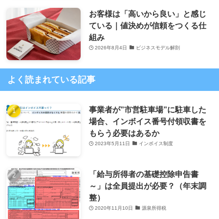
お客様は「高いから良い」と感じ
ている｜値決めが信頼をつくる仕
組み
2026年8月4日
ビジネスモデル解剖
よく読まれている記事
事業者が”市営駐車場”に駐車した
場合、インボイス番号付領収書を
もらう必要はあるか
2023年5月11日
インボイス制度
「給与所得者の基礎控除申告書
～」は全員提出が必要？（年末調
整）
2020年11月10日
源泉所得税