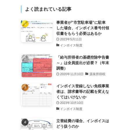
よく読まれている記事
事業者が”市営駐車場”に駐車
した場合、インボイス番号付領
収書をもらう必要はあるか
2023年5月11日
インボイス制度
「給与所得者の基礎控除申告書
～」は全員提出が必要？（年末
調整）
2020年11月10日
源泉所得税
インボイス登録しない免税事業
者は、請求書等の記載を変えな
くてはいけないか
2023年10月10日
インボイス制度
立替経費の場合、インボイスは
どう扱うのか