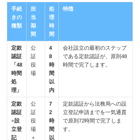
手続
担
処
特徴
きの
当
理
種類
期
時
間
間
定款
公
4
会社設立の最初のステップ
認証
証
8
である定款認証が、原則48
「48
役
時
時間で完了します。
時間
場
間
処
以
理」
内
定款
公
7
定款認証から法務局への設
認証
証
2
立登記申請までを一気通貫
+
設
役
時
で原則72時間で完了しま
立登
場
間
す。
記
＋
以