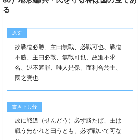
80）地形編/兵・民を守る将は国の宝であ
る
原文
故戰道必勝、主曰無戰、必戰可也、戰道
不勝、主曰必戰、無戰可也、故進不求
名、退不避罪、唯人是保、而利合於主、
國之寳也
書き下し分
故に戦道（せんどう）必ず勝たば、主は
戦う無かれと曰うとも、必ず戦いて可な