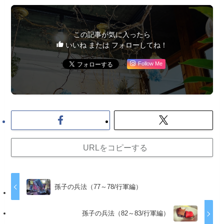
この記事が気に入ったら
いいね または フォローしてね！
Follow Me
URLをコピーする
孫子の兵法（77～78/行軍編）
孫子の兵法（82～83/行軍編）