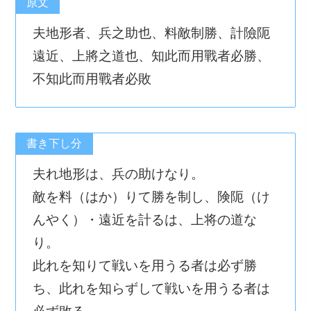
原文
夫地形者、兵之助也、料敵制勝、計險阨
遠近、上將之道也、知此而用戰者必勝、
不知此而用戰者必敗
書き下し分
夫れ地形は、兵の助けなり。
敵を料（はか）りて勝を制し、険阨（け
んやく）・遠近を計るは、上将の道な
り。
此れを知りて戦いを用うる者は必ず勝
ち、此れを知らずして戦いを用うる者は