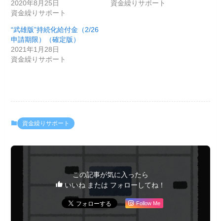
2020年8月25日
資金繰りサポート
資金繰りサポート
“武雄版”持続化給付金（2/26
申請期限）（確定版）
2021年1月28日
資金繰りサポート
資金繰りサポート
この記事が気に入ったら
いいね または フォローしてね！
Follow Me