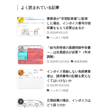
よく読まれている記事
事業者が”市営駐車場”に駐車
した場合、インボイス番号付領
収書をもらう必要はあるか
2023年5月11日
インボイス制度
「給与所得者の基礎控除申告書
～」は全員提出が必要？（年末
調整）
2020年11月10日
源泉所得税
インボイス登録しない免税事業
者は、請求書等の記載を変えな
くてはいけないか
2023年10月10日
インボイス制度
立替経費の場合、インボイスは
どう扱うのか