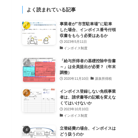
よく読まれている記事
事業者が”市営駐車場”に駐車
した場合、インボイス番号付領
収書をもらう必要はあるか
2023年5月11日
インボイス制度
「給与所得者の基礎控除申告書
～」は全員提出が必要？（年末
調整）
2020年11月10日
源泉所得税
インボイス登録しない免税事業
者は、請求書等の記載を変えな
くてはいけないか
2023年10月10日
インボイス制度
立替経費の場合、インボイスは
どう扱うのか