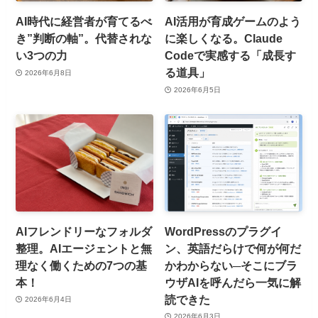
AI時代に経営者が育てるべ
AI活用が育成ゲームのよう
き”判断の軸”。代替されな
に楽しくなる。Claude
い3つの力
Codeで実感する「成長す
る道具」
2026年6月8日
2026年6月5日
AIフレンドリーなフォルダ
WordPressのプラグイ
整理。AIエージェントと無
ン、英語だらけで何が何だ
理なく働くための7つの基
かわからない─そこにブラ
本！
ウザAIを呼んだら一気に解
読できた
2026年6月4日
2026年6月3日