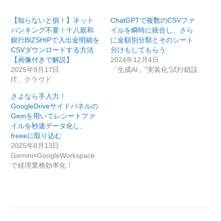
【知らないと損！】ネット
ChatGPTで複数のCSVファ
バンキング不要！十八親和
イルを瞬時に統合し、さら
銀行BIZSHIPで入出金明細を
に金額別分類とそのシート
CSVダウンロードする方法
分けもしてもらう
【画像付きで解説】
2024年12月4日
2025年9月17日
「生成AI」”実装化”試行錯誤
IT、クラウド
さよなら手入力！
GoogleDriveサイドパネルの
Gemを用いてレシートファ
イルを秒速データ化し、
freeeに取り込む
2025年8月13日
Gemini×GoogleWorkspace
で経理業務効率化！