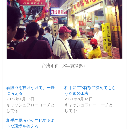
台湾市街（3年前撮影）
着眼点を投げかけて、一緒
相手に”主体的に”決めてもら
に考える
うための工夫
2022年1月13日
2021年8月14日
キャッシュフローコーチと
キャッシュフローコーチと
して③
して①
相手の思考が活性化するよ
うな環境を整える