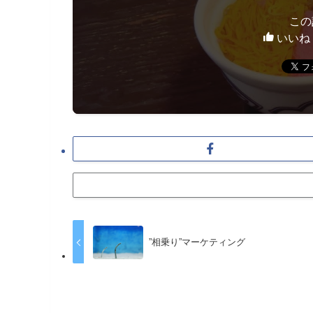
この
いいね
”相乗り”マーケティング