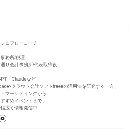
る
ッシュフローコーチ
事務所/税理士
通り会計事務所/代表取締役
tGPT・Claudeなど
rkspace×クラウド会計ソフトfreeeの活用法を研究する一方、
り・マーケティングから
おすすめイベントまで、
で幅広く情報発信中