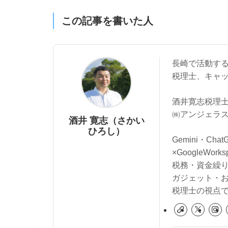
この記事を書いた人
長崎で活動す
税理士、キャ
酒井寛志税理士
㈱アンジェラス
酒井 寛志（さかい
ひろし）
Gemini・Cha
×GoogleWo
税務・資金繰
ガジェット・
税理士の視点