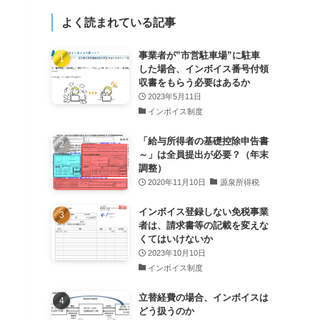
よく読まれている記事
事業者が”市営駐車場”に駐車
した場合、インボイス番号付領
収書をもらう必要はあるか
2023年5月11日
インボイス制度
「給与所得者の基礎控除申告書
～」は全員提出が必要？（年末
調整）
2020年11月10日
源泉所得税
インボイス登録しない免税事業
者は、請求書等の記載を変えな
くてはいけないか
2023年10月10日
インボイス制度
立替経費の場合、インボイスは
どう扱うのか