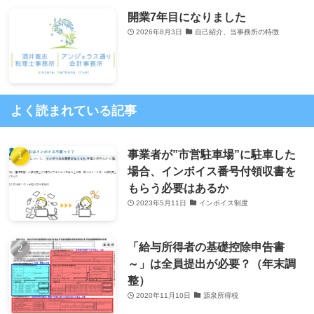
開業7年目になりました
2026年8月3日
自己紹介、当事務所の特徴
よく読まれている記事
事業者が”市営駐車場”に駐車した
場合、インボイス番号付領収書を
もらう必要はあるか
2023年5月11日
インボイス制度
「給与所得者の基礎控除申告書
～」は全員提出が必要？（年末調
整）
2020年11月10日
源泉所得税