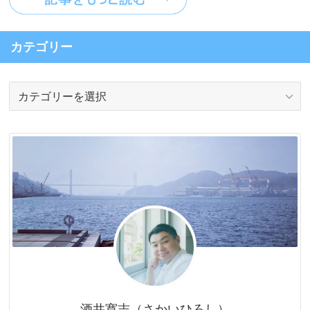
カテゴリー
カ
テ
ゴ
リ
ー
酒井寛志（さかいひろし）